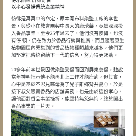
傳承品味 屏東好香
以孝心發揚傳統產業精神
彷彿是冥冥中的命定，原本開布料染整工廠的李世
景，與從小在教會團契中長大的康琇華，竟然深深投
入香品事業，至今25年過去了，他們沒有懊悔，也沒
有停 頓，仍在致力於香品行銷與推廣，而且隨著原生
植物園區內蒐集到的香品植物種類越來越多，他們更
加堅定把傳統留給下一代的信念，努力得更起勁。
20多年前李世景因做染整受傷而回到屏東養傷，雖說
當年神明指示他不能再北上工作才能痊癒，但其實，
心中是基於不忍見慈母為了兒子離鄉背井憂心，於是
接下叔父販賣香品的店舖業務，也是由於這份孝心，
讓他面對香品事業挫折，能堅持無怨無悔，終於闖出
香品事業的一片天。