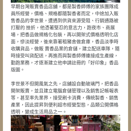
早期台灣販賣香品店舖，都是製香師傅的家族團隊成
員所經營，價格、規格都隨製香者而定，中途加入販
售香品的李世景，遭遇到供貨來源受阻、行銷通路被
打壓的 挫折，他憑著堅忍的意志力，跑夜市、商展
場，把香品做規格化包裝，再以開架式價格透明化店
面，慘淡經營，後來靠著租豬舍做倉庫，香品淡季時
收購貨品，做販 賣香品業的倉儲，建立配送車隊，隨
時接受叫貨配送，再進而與製香師傅連接成生產線，
勤跑業務，才逐漸建立他申請註冊的「好印象」香品
版圖。
李世景不但開風氣之先，店舖設自動玻璃門，把香品
開架販賣，並且建立電腦倉儲管理以及銷售記帳報表
等，甚至率先業界，接受刷卡消費，傳統製香、銷售
產業，因此提昇到便利超市經營型態，品類公開價格
透明，變成生活用品之一。