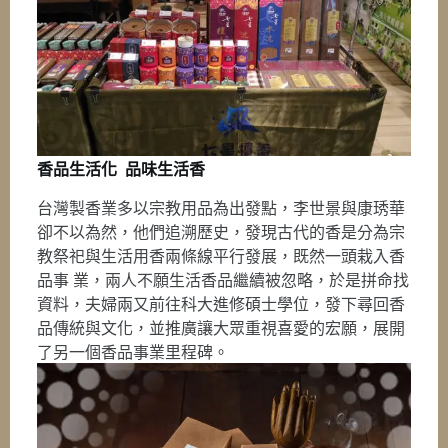
香品生活化 品味生活香
台灣製香業多以宗教用品為出發點，李世景與康琇華
卻不以為然，他們追溯歷史，發現古代的香是分為宗
教祭祀與生活用香兩條線平行發展，既然一頭栽入香
品事 業，兩人不願生活香品繼續被忽略，於是拼命找
資料，夫婦兩又前往科大進修碩士學位，發下尋回香
品傳統與文化，並推廣讓大眾重視喜愛的宏願，展開
了另一個香品事業里程碑。