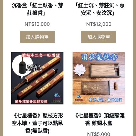
沉香盒「紅土臥香、芽
「紅土沉、芽莊沉、惠
莊盤香」
安沉、安汶沉」
NT$
10,000
NT$
12,000
加入購物車
加入購物車
《七星檀香》酸枝方形
《七星檀香》頂級龍涎
空木罐，蓋子可以點臥
香 雞翅木盒
香(無臥香)
NT$
5,000