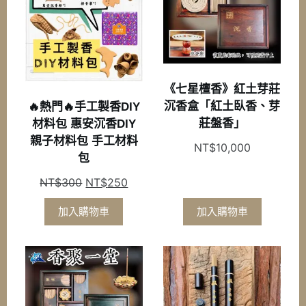
《七星檀香》紅土芽莊
沉香盒「紅土臥香、芽
🔥熱門🔥手工製香DIY
莊盤香」
材料包 惠安沉香DIY
親子材料包 手工材料
NT$
10,000
包
原
目
NT$
300
NT$
250
始
前
加入購物車
加入購物車
價
價
格：
格：
NT$300。
NT$250。