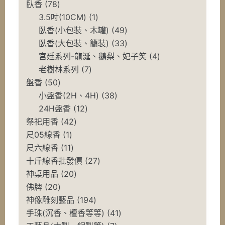
78
臥香
78
個
1
3.5吋(10CM)
1
產
個
49
臥香(小包裝、木罐)
49
品
產
個
33
臥香(大包裝、簡裝)
33
品
產
個
4
宮廷系列-龍涎、鵝梨、妃子笑
4
7
品
產
個
老樹林系列
7
50
個
品
產
盤香
50
個
產
38
品
小盤香(2H、4H)
38
產
12
品
個
24H盤香
12
品
42
個
產
祭祀用香
42
1
個
產
品
尺05線香
1
個
11
產
品
尺六線香
11
產
個
品
27
十斤線香批發價
27
品
產
20
個
神桌用品
20
20
品
個
產
佛牌
20
個
產
194
品
神像雕刻藝品
194
產
品
個
41
手珠(沉香、檀香等等)
41