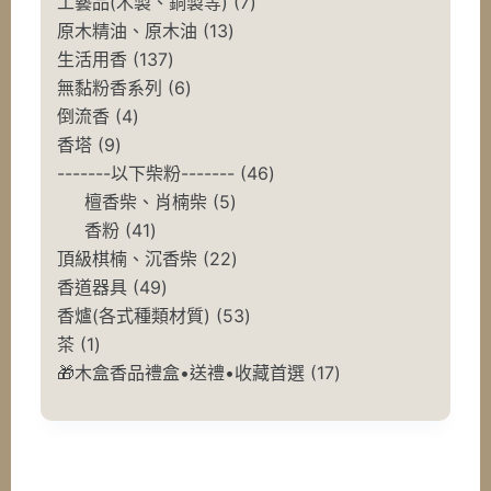
品
產
7
個
工藝品(木製、銅製等)
7
品
13
個
產
原木精油、原木油
13
137
個
產
品
生活用香
137
個
6
產
品
無黏粉香系列
6
4
產
個
品
倒流香
4
9
個
品
產
香塔
9
個
產
品
46
-------以下柴粉-------
46
產
品
5
個
檀香柴、肖楠柴
5
品
41
個
產
香粉
41
個
產
22
品
頂級棋楠、沉香柴
22
產
49
品
個
香道器具
49
品
個
產
53
香爐(各式種類材質)
53
1
產
品
個
茶
1
個
品
產
17
🎁木盒香品禮盒•送禮•收藏首選
17
產
品
個
品
產
品