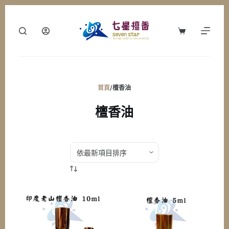
跳
至
購
主
物
要
車
內
容
首頁
/
檀香油
檀香油