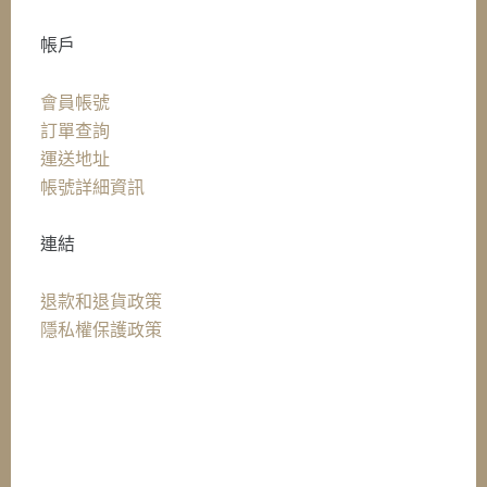
帳戶
會員帳號
訂單查詢
運送地址
帳號詳細資訊
連結
退款和退貨政策
隱私權保護政策