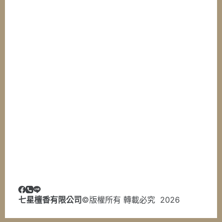
七星檀香有限公司
©版權所有 轉載必究 2026