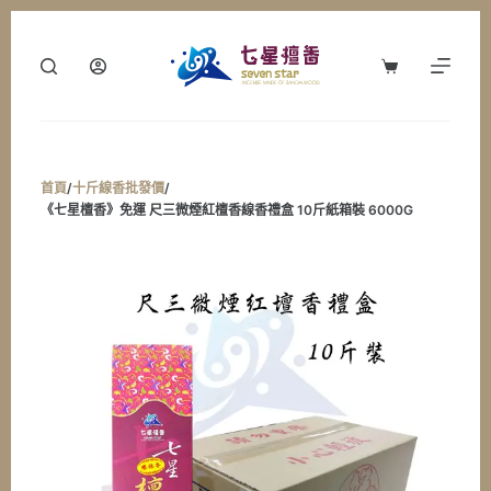
跳
至
購
主
物
要
車
內
容
首頁
/
十斤線香批發價
/
《七星檀香》免運 尺三微煙紅檀香線香禮盒 10斤紙箱裝 6000G