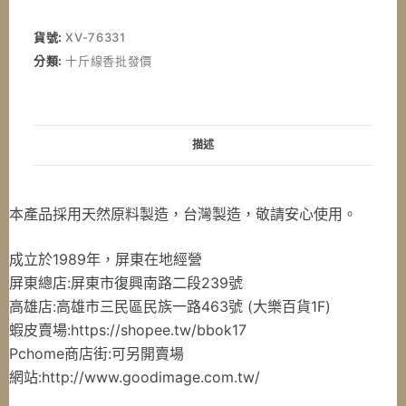
運
尺
貨號:
XV-76331
三
分類:
十斤線香批發價
微
煙
紅
檀
描述
香
線
香
本產品採用天然原料製造，台灣製造，敬請安心使用。
禮
盒
成立於1989年，屏東在地經營
10
屏東總店:屏東市復興南路二段239號
斤
高雄店:高雄市三民區民族一路463號 (大樂百貨1F)
紙
蝦皮賣場:https://shopee.tw/bbok17
箱
Pchome商店街:可另開賣場
裝
網站:http://www.goodimage.com.tw/
6000g
數