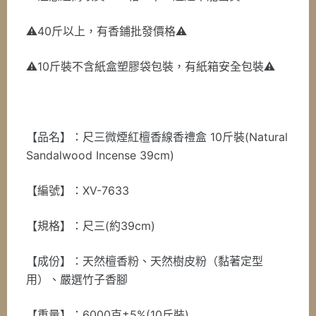
⚠️40斤以上，有香鋪批發價格⚠️
⚠️10斤裝不含紙盒塑膠袋包裝，有紙箱安全包裝⚠️
【品名】：尺三微煙紅檀香線香禮盒 10斤裝(Natural
Sandalwood Incense 39cm)
【編號】：XV-7633
【規格】：尺三(約39cm)
【成份】：天然檀香粉、天然樹皮粉（黏著定型
用）、嚴選竹子香腳
【重量】：6000克±5%(10斤裝)