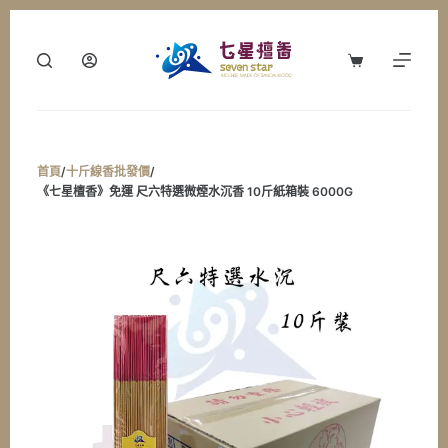
跳
至
購
主
物
要
車
內
容
首頁
/
十斤線香批發價
/
《七星檀香》免運 尺六特選微煙水沉香 10斤紙箱裝 6000G