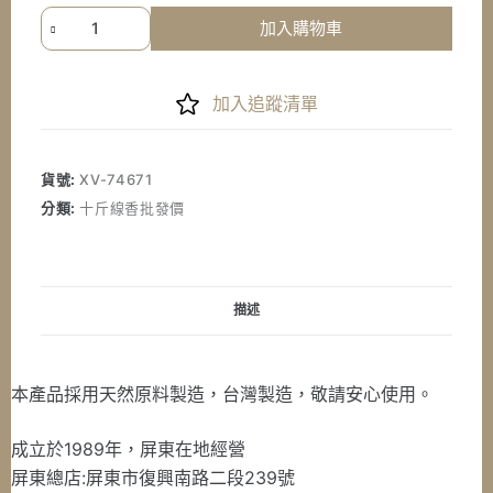
《七
加入購物車
星
檀
香》
加入追蹤清單
免
運
尺
貨號:
XV-74671
六
分類:
十斤線香批發價
特
選
微
煙
描述
水
沉
香
本產品採用天然原料製造，台灣製造，敬請安心使用。
10
斤
成立於1989年，屏東在地經營
紙
屏東總店:屏東市復興南路二段239號