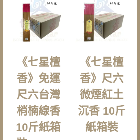
《七星檀
《七星檀
香》免運
香》尺六
尺六台灣
微煙紅土
梢楠線香
沉香 10斤
10斤紙箱
紙箱裝