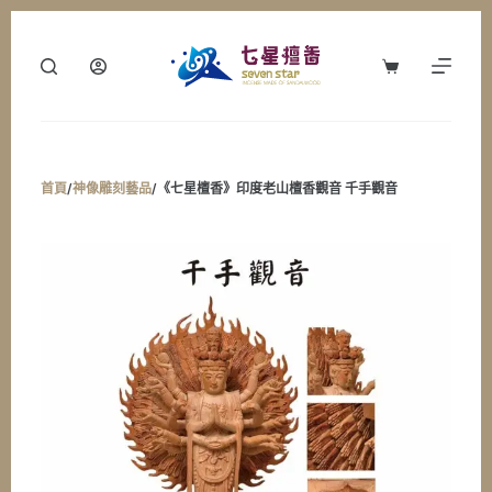
跳
至
購
主
物
要
車
內
容
首頁
/
神像雕刻藝品
/
《七星檀香》印度老山檀香觀音 千手觀音