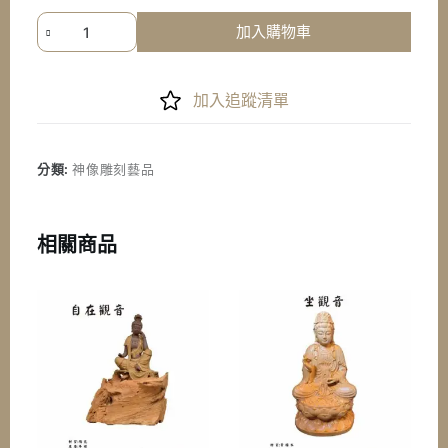
《七
加入購物車
星
檀
香》
加入追蹤清單
印
度
老
分類:
神像雕刻藝品
山
檀
香
相關商品
觀
音
千
手
觀
音
數
量