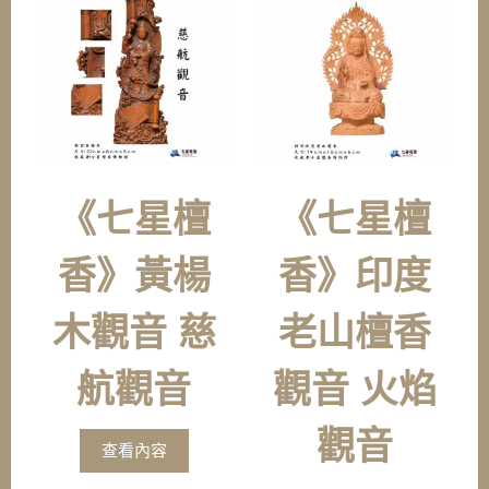
《七星檀
《七星檀
香》黃楊
香》印度
木觀音 慈
老山檀香
航觀音
觀音 火焰
觀音
查看內容