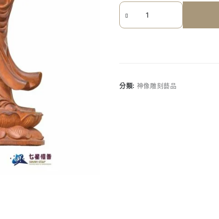
《七
星
檀
香》
印
度
老
分類:
神像雕刻藝品
山
檀
香
觀
音
持
珠
觀
音
數
量