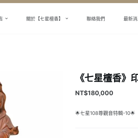
店
關於【七星檀香】
聯絡我們
最新消
《七星檀香》印
NT$
180,000
🌟七星108尊觀音特輯-10🌟