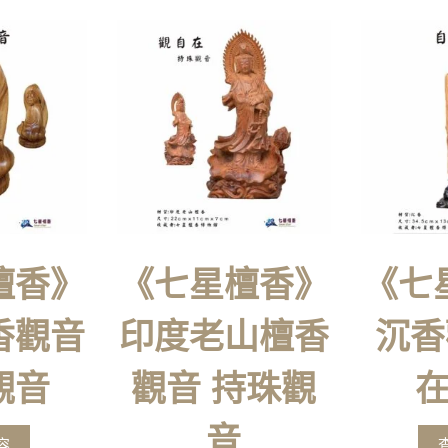
檀香》
《七星檀香》
《七
香觀音
印度老山檀香
沉香
觀音
觀音 持珠觀
音
容