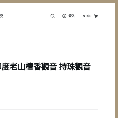
息
登入
NT$
0
購
物
車
度老山檀香觀音 持珠觀音