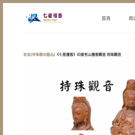
跳
至
首頁
商
主
要
內
容
首頁
/
神像雕刻藝品
/
《七星檀香》印度老山檀香觀音 持珠觀音