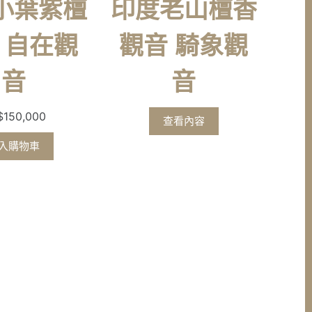
小葉紫檀
印度老山檀香
 自在觀
觀音 騎象觀
音
音
$
150,000
查看內容
入購物車