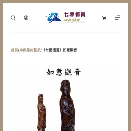
跳
至
購
主
物
要
車
內
容
首頁
/
神像雕刻藝品
/
《七星檀香》如意觀音