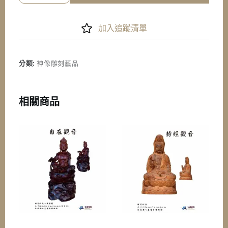
星
檀
香》
加入追蹤清單
如
意
觀
分類:
神像雕刻藝品
音
數
量
相關商品