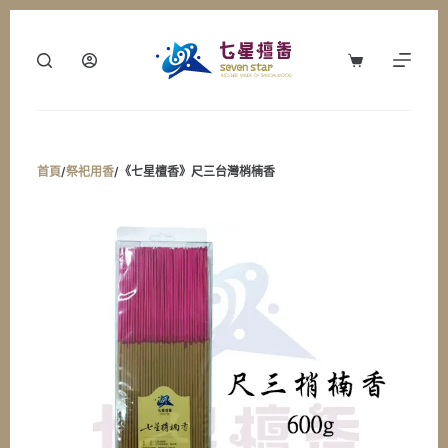
跳
至
購
主
物
要
車
內
容
首頁
/
祭祀用香
/
《七星檀香》尺三台灣梢楠香