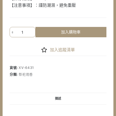
【注意事項】：謹防潮濕，避免重壓
《七
加入購物車
星
檀
香》
加入追蹤清單
尺
三
台
貨號:
XV-6431
灣
分類:
祭祀用香
梢
楠
香
數
描述
量