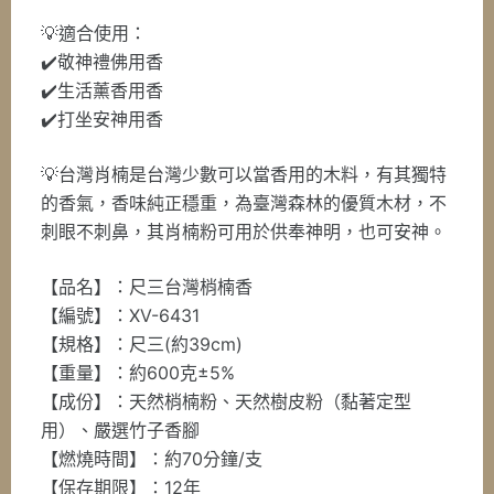
💡適合使用：
✔️敬神禮佛用香
✔️生活薰香用香
✔️打坐安神用香
💡台灣肖楠是台灣少數可以當香用的木料，有其獨特
的香氣，香味純正穩重，為臺灣森林的優質木材，不
刺眼不刺鼻，其肖楠粉可用於供奉神明，也可安神。
【品名】：尺三台灣梢楠香
【編號】：XV-6431
【規格】：尺三(約39cm)
【重量】：約600克±5%
【成份】：天然梢楠粉、天然樹皮粉（黏著定型
用）、嚴選竹子香腳
【燃燒時間】：約70分鐘/支
【保存期限】：12年