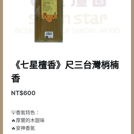
《七星檀香》尺三台灣梢楠
香
NT$
600
💡香氣特色：
🔥厚實的木甜味
🔥安神香氣