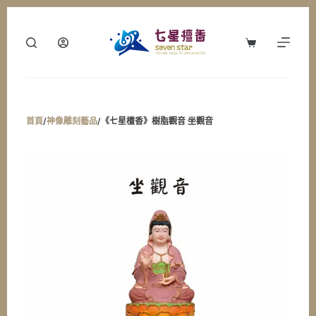
跳
至
購
主
物
要
車
內
容
首頁
/
神像雕刻藝品
/
《七星檀香》樹脂觀音 坐觀音