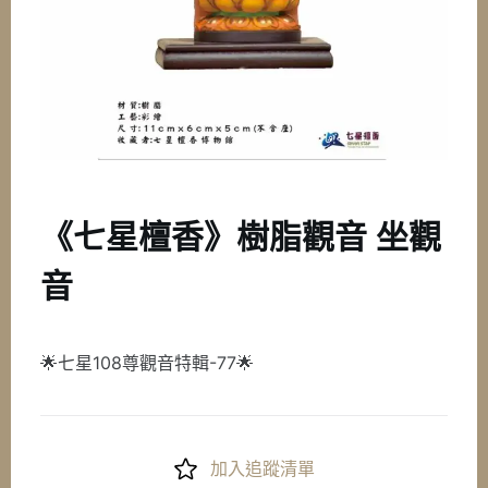
《七星檀香》樹脂觀音 坐觀
音
🌟七星108尊觀音特輯-77🌟
加入追蹤清單