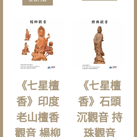
《七星檀
《七星檀
香》印度
香》石頭
老山檀香
沉觀音 持
觀音 楊柳
珠觀音