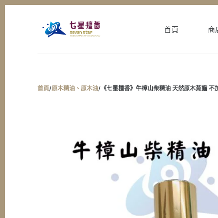
跳
至
首頁
商
主
要
內
容
首頁
/
原木精油、原木油
/
《七星檀香》牛樟山柴精油 天然原木蒸餾 不