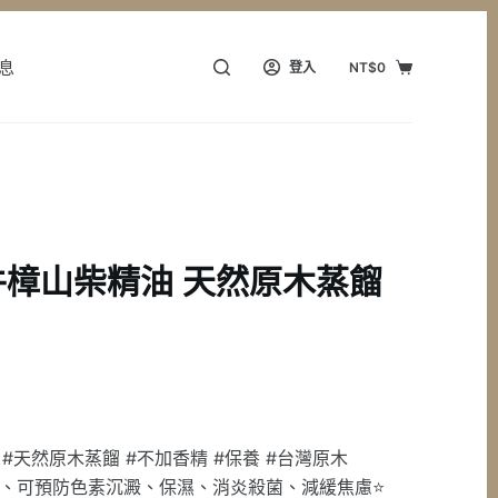
息
登入
NT$
0
購
物
車
樟山柴精油 天然原木蒸餾
 #天然原木蒸餾 #不加香精 #保養 #台灣原木
鬆、可預防色素沉澱、保濕、消炎殺菌、減緩焦慮⭐️