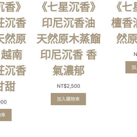
沉香》
《七星沉香》
《七
莊沉香
印尼沉香油
檀香油
 天然原
天然原木蒸餾
然
 越南
印尼沉香 香
N
加
莊沉香
氣濃郁
甘甜
NT$
2,500
加入購物車
000
物車