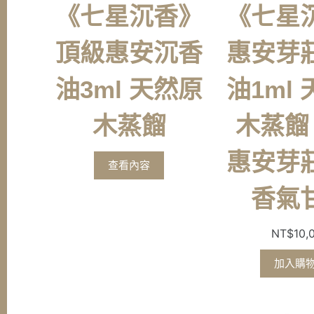
《七星沉香》
《七星
頂級惠安沉香
惠安芽
油3ml 天然原
油1ml
木蒸餾
木蒸餾
惠安芽
查看內容
香氣
NT$
10,
加入購