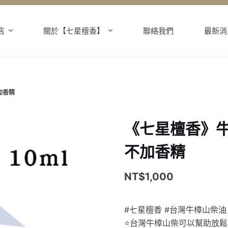
店
關於【七星檀香】
聯絡我們
最新消
加香精
《七星檀香》牛
不加香精
NT$
1,000
#七星檀香 #台灣牛樟山柴油
⭐️台灣牛樟山柴可以幫助放