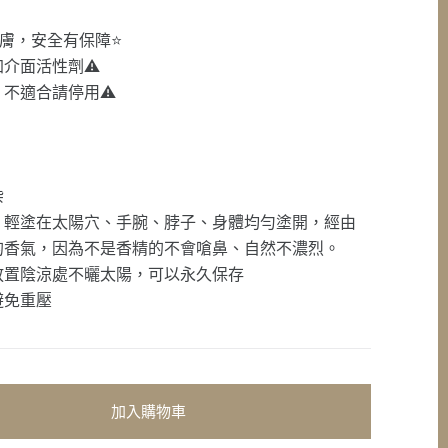
膚，安全有保障⭐️
介面活性劑⚠️
不適合請停用⚠️
柴
，輕塗在太陽穴、手腕、脖子、身體均勻塗開，經由
的香氣，因為不是香精的不會嗆鼻、自然不濃烈。
放置陰涼處不曬太陽，可以永久保存
避免重壓
加入購物車