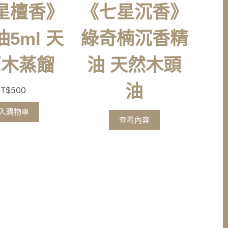
星檀香》
《七星沉香》
5ml 天
綠奇楠沉香精
原木蒸餾
油 天然木頭
油
T$
500
入購物車
查看內容