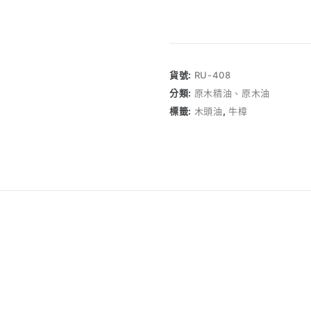
香》
牛
樟
山
貨號:
RU-408
柴
分類:
原木精油、原木油
精
標籤:
木頭油
,
牛樟
油
天
然
原
木
蒸
餾
不
加
香
精
數