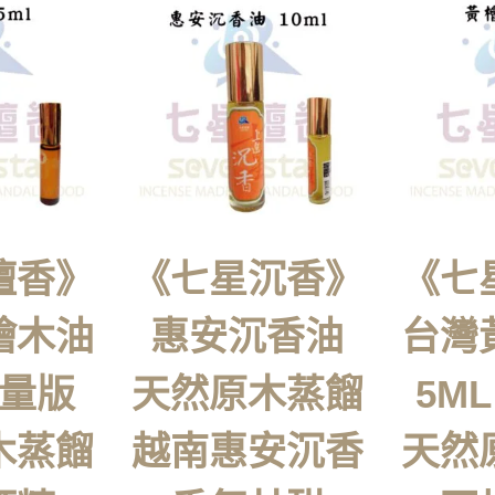
檀香》
《七星沉香》
《七
檜木油
惠安沉香油
台灣
限量版
天然原木蒸餾
5M
木蒸餾
越南惠安沉香
天然