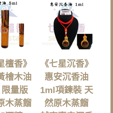
星檀香》
《七星沉香》
黃檜木油
惠安沉香油
L 限量版
1ml項鍊裝 天
原木蒸餾
然原木蒸餾