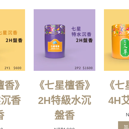
檀香》
《七星檀香》
《七
然沉香
2H特級水沉
4H
香
盤香
N
加