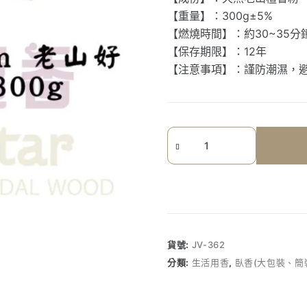
【重量】：300g±5%
【燃燒時間】：約30~35分
【保存期限】：12年
【注意事項】：謹防潮濕，
《七
星
檀
香》
老
山
好
貨號:
JV-362
檀
分類:
生活用香
,
臥香(大包裝、簡
香
臥
香