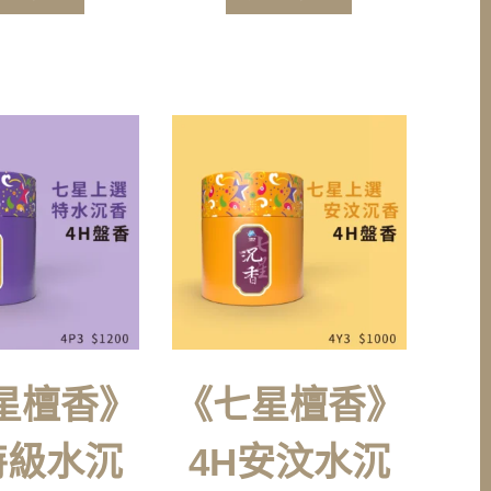
星檀香》
《七星檀香》
特級水沉
4H安汶水沉