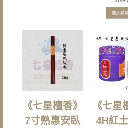
NT$
6
加入購
《七星檀香》
《七星
7寸熟惠安臥
4H紅