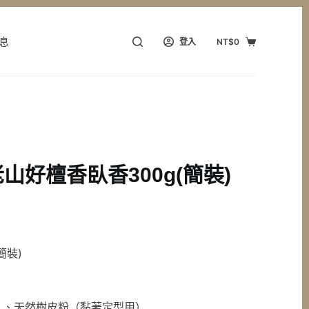
息
登入
NT$
0
購
物
車
山好檀香臥香300g(簡裝)
簡裝)
、、天然樹皮粉（黏著定型用）