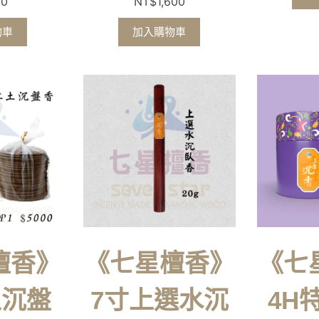
00
NT$
1,600
物車
加入購物車
檀香》
《七星檀香》
《七
土沉盤
7寸上選水沉
4H