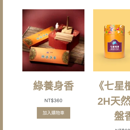
綠養身香
《七星
2H天
NT$
360
加入購物車
盤