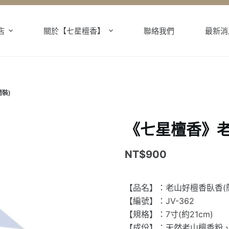
店
關於【七星檀香】
聯絡我們
最新消
裝)
《七星檀香》老
NT$
900
【品名】：老山好檀香臥香(
【編號】：JV-362
【規格】：7寸(約21cm)
【成份】：天然老山檀香粉