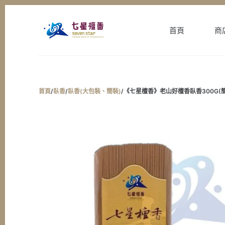
跳
至
首頁
商
主
要
內
容
首頁
/
臥香
/
臥香(大包裝、簡裝)
/
《七星檀香》老山好檀香臥香300G(簡