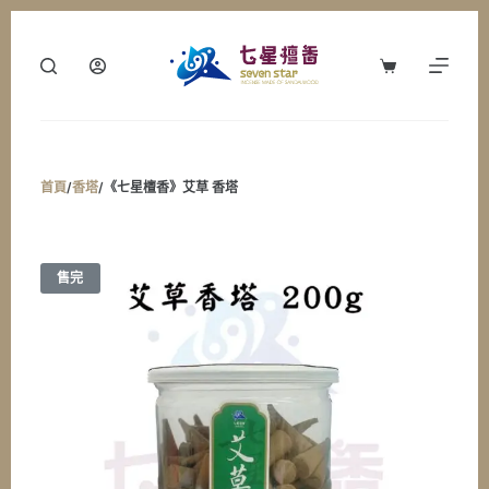
跳
至
購
主
物
要
車
內
容
首頁
/
香塔
/
《七星檀香》艾草 香塔
售完