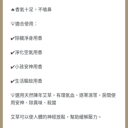
🔥香氣十足，不嗆鼻
💡適合使用：
✔️除穢淨身用香
✔️淨化空氣用香
✔️小孩安神用香
✔️生活驅蚊用香
💡選用天然陳年艾草，有理氣血、逐寒濕等，房間使
用安神、除異味、殺菌
艾草可以使人體的神經放鬆，幫助緩解壓力。