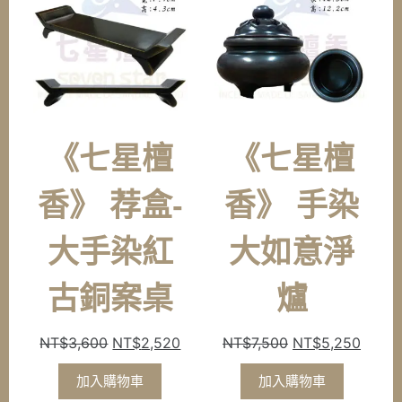
《七星檀
《七星檀
香》 荐盒-
香》 手染
大手染紅
大如意淨
古銅案桌
爐
原
目
原
目
NT$
3,600
NT$
2,520
NT$
7,500
NT$
5,250
始
前
始
前
加入購物車
加入購物車
價
價
價
價