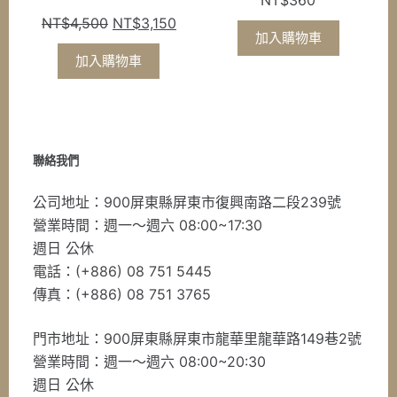
NT$
360
原
目
NT$
4,500
NT$
3,150
加入購物車
始
前
加入購物車
價
價
格：
格：
NT$4,500。
NT$3,150。
聯絡我們
公司地址：900屏東縣屏東市復興南路二段239號
營業時間：週一～週六 08:00~17:30
週日 公休
電話：(+886) 08 751 5445
傳真：(+886) 08 751 3765
門市地址：900屏東縣屏東市龍華里龍華路149巷2號
營業時間：週一～週六 08:00~20:30
週日 公休