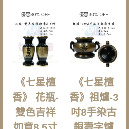
格：
格：
格：
格：
NT$3,600。
NT$2,520。
NT$7,500。
NT$5
優惠30% OFF
優惠30% OFF
《七星檀
《七星檀
香》 花瓶-
香》祖爐-3
雙色吉祥
吋8手染古
如意8.5寸
銅壽字爐