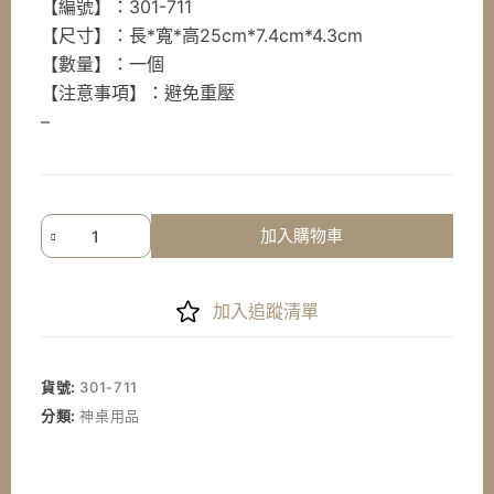
【編號】：301-711
NT$2,700。
NT$1,890。
【尺寸】：長*寬*高25cm*7.4cm*4.3cm
【數量】：一個
【注意事項】：避免重壓
–
《七
加入購物車
星
檀
香》
加入追蹤清單
荐
盒-
大
貨號:
301-711
漢
分類:
神桌用品
式
案
桌