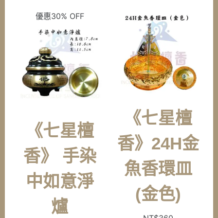
NT$10,800。
NT$7
優惠30% OFF
《七星檀
《七星檀
香》24H金
香》 手染
魚香環皿
中如意淨
(金色)
爐