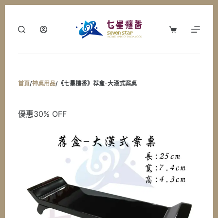
跳
至
購
主
物
要
車
內
容
首頁
/
神桌用品
/
《七星檀香》荐盒-大漢式案桌
優惠30% OFF