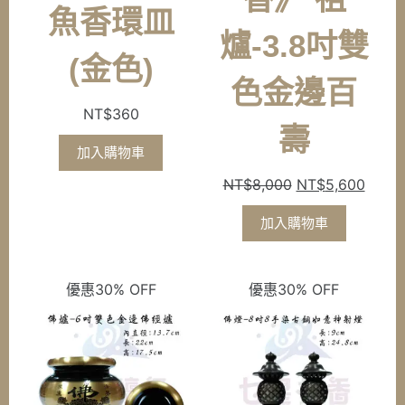
魚香環皿
爐-3.8吋雙
(金色)
色金邊百
NT$
360
壽
加入購物車
原
目
NT$
8,000
NT$
5,600
始
前
加入購物車
價
價
格：
格：
NT$8,000。
NT$5
優惠30% OFF
優惠30% OFF