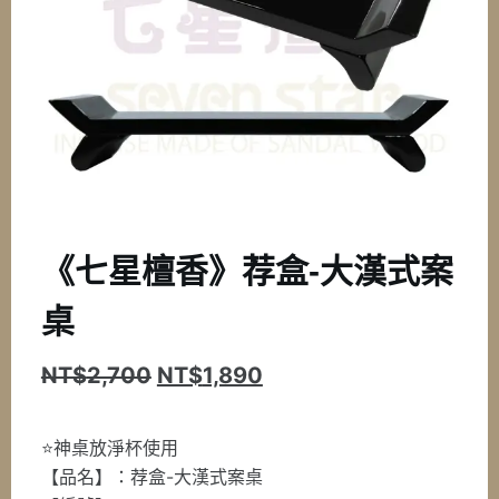
《七星檀香》荐盒-大漢式案
桌
原
目
NT$
2,700
NT$
1,890
始
前
價
價
⭐️神桌放淨杯使用
【品名】：荐盒-大漢式案桌
格：
格：