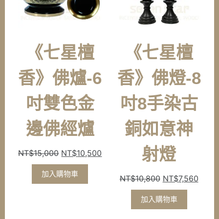
《七星檀
《七星檀
香》佛爐-6
香》佛燈-8
吋雙色金
吋8手染古
邊佛經爐
銅如意神
射燈
原
目
NT$
15,000
NT$
10,500
始
前
加入購物車
價
價
原
目
NT$
10,800
NT$
7,560
格：
格：
始
前
加入購物車
NT$15,000。
NT$10,500。
價
價
格：
格：