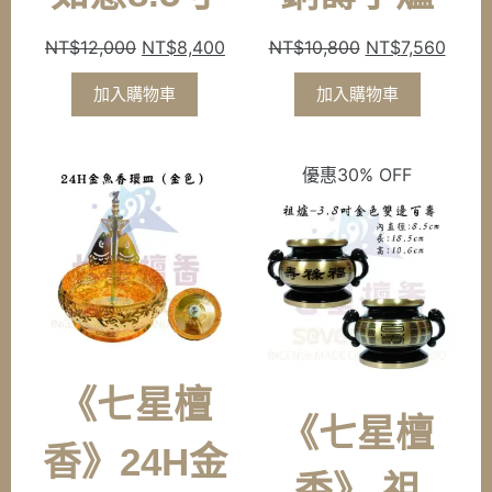
原
目
原
目
NT$
12,000
NT$
8,400
NT$
10,800
NT$
7,560
始
前
始
前
加入購物車
加入購物車
價
價
價
價
格：
格：
格：
格：
NT$12,000。
NT$8,400。
NT$10,800。
NT$7
優惠30% OFF
《七星檀
《七星檀
香》24H金
香》 祖