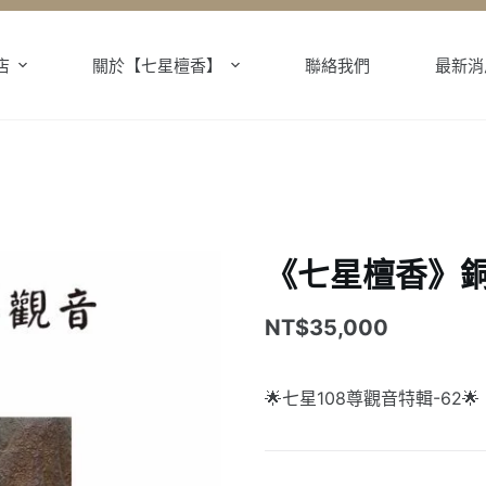
店
關於【七星檀香】
聯絡我們
最新消
《七星檀香》銅
NT$
35,000
🌟七星108尊觀音特輯-62🌟