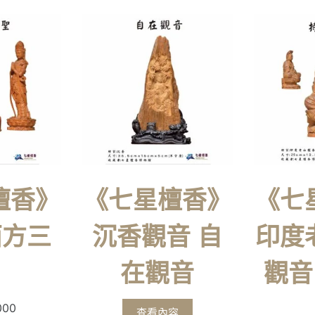
檀香》
《七星檀香》
《七
西方三
沉香觀音 自
印度
在觀音
觀音
000
查看內容