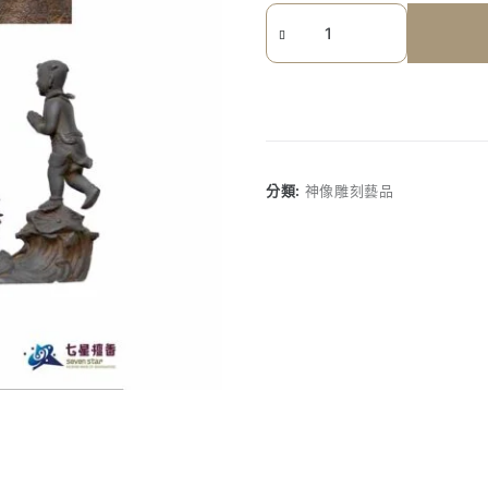
《七
星
檀
香》
銅
觀
音
分類:
神像雕刻藝品
童
子
拜
觀
音
數
量