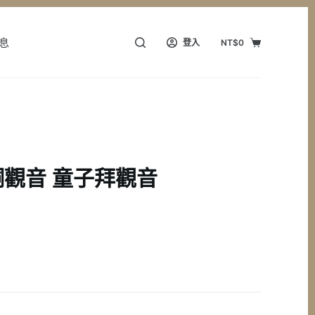
息
登入
NT$
0
購
物
車
觀音 童子拜觀音