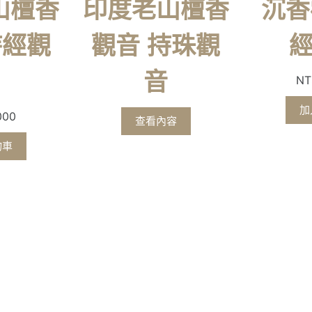
山檀香
印度老山檀香
沉香
持經觀
觀音 持珠觀
音
NT
加
000
查看內容
物車