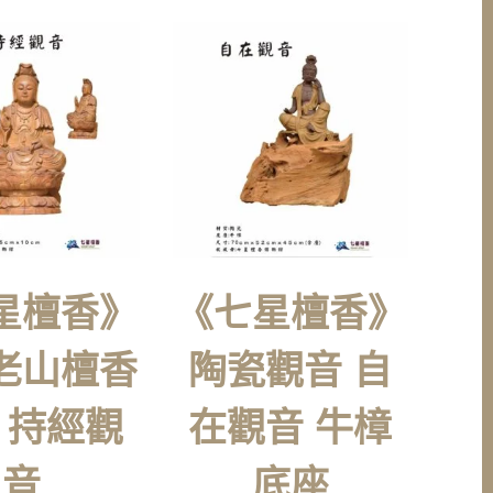
星檀香》
《七星檀香》
老山檀香
陶瓷觀音 自
 持經觀
在觀音 牛樟
音
底座