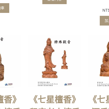
物車
NT
加
檀香》
《七星檀香》
《七