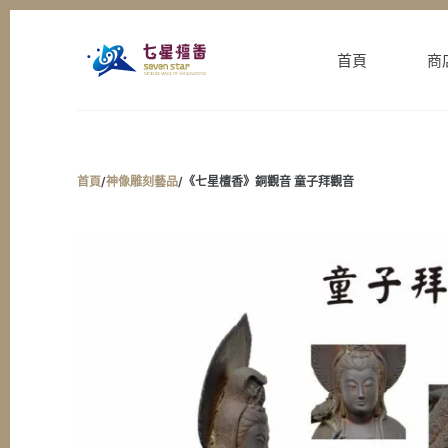
跳
至
首頁
商
主
要
內
容
首頁
/
神像雕刻藝品
/
《七星檀香》銅觀音 童子拜觀音