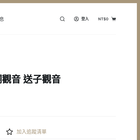
息
登入
NT$
0
購
物
車
觀音 送子觀音
加入追蹤清單