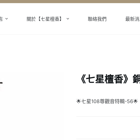
店
關於【七星檀香】
聯絡我們
最新消
《七星檀香》銅
🌟七星108尊觀音特輯-56🌟