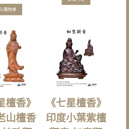
入購物車
星檀香》
《七星檀香》
老山檀香
印度小葉紫檀