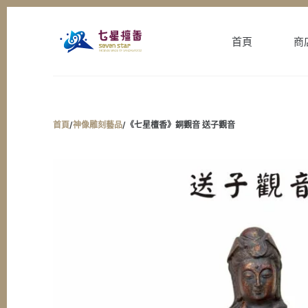
跳
至
首頁
商
主
要
內
容
首頁
/
神像雕刻藝品
/
《七星檀香》銅觀音 送子觀音