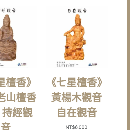
星檀香》
《七星檀香》
老山檀香
黃楊木觀音
 持經觀
自在觀音
音
NT$
6,000