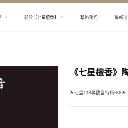
店
關於【七星檀香】
聯絡我們
最新消
《七星檀香》陶
🌟七星108尊觀音特輯-88🌟