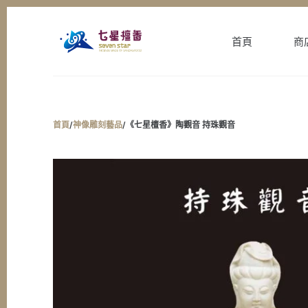
跳
至
首頁
商
主
要
內
容
首頁
/
神像雕刻藝品
/
《七星檀香》陶觀音 持珠觀音