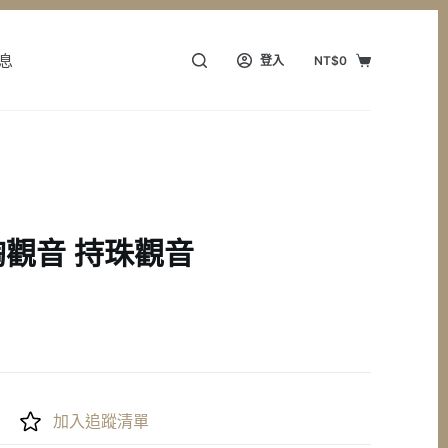
息
登入
NT$
0
購
物
車
觀音 持珠觀音
加入追蹤清單