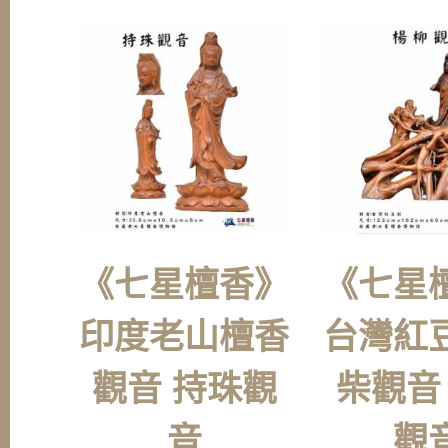
《七星檀香》
《七星
印度老山檀香
台灣紅
觀音 持珠觀
柴觀音
音
觀