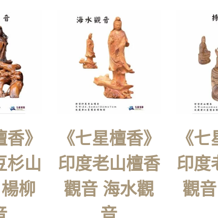
檀香》
《七星檀香》
《七
豆杉山
印度老山檀香
印度
 楊柳
觀音 海水觀
觀音
音
音