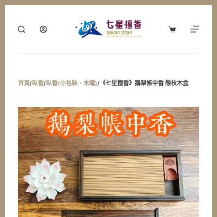
跳
至
購
主
物
要
車
內
容
首頁
/
臥香
/
臥香(小包裝、木罐)
/
《七星檀香》鵝梨帳中香 酸枝木盒