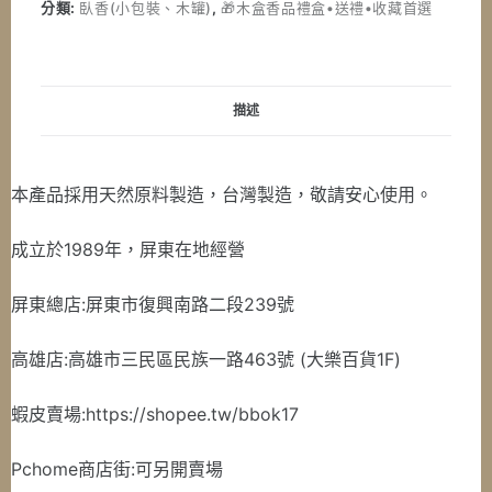
中
分類:
臥香(小包裝、木罐)
,
🎁木盒香品禮盒•送禮•收藏首選
香
酸
枝
木
描述
盒
數
量
本產品採用天然原料製造，台灣製造，敬請安心使用。
成立於1989年，屏東在地經營
屏東總店:屏東市復興南路二段239號
高雄店:高雄市三民區民族一路463號 (大樂百貨1F)
蝦皮賣場:https://shopee.tw/bbok17
Pchome商店街:可另開賣場