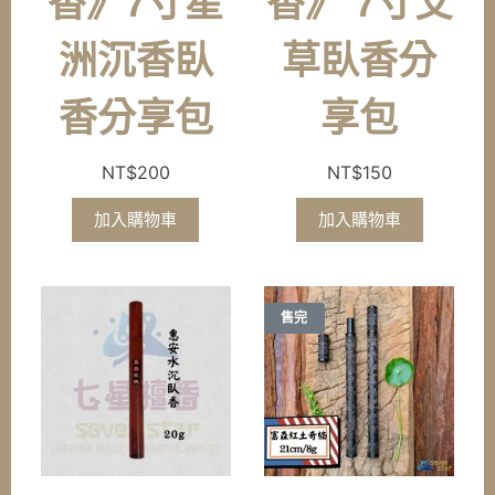
香》7寸星
香》 7寸艾
洲沉香臥
草臥香分
香分享包
享包
NT$
200
NT$
150
加入購物車
加入購物車
售完