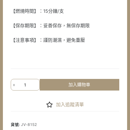
【燃燒時間】：15分鐘/支
【保存期限】：妥善保存，無保存期限
【注意事項】：謹防潮濕，避免重壓
《七
加入購物車
星
檀
香》
加入追蹤清單
鵝
梨
帳
貨號:
JV-8152