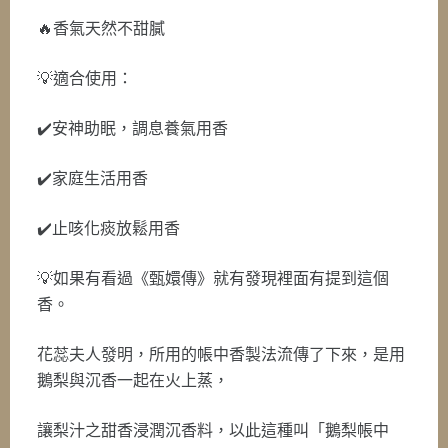
🔥香氣天然不甜膩
💡適合使用：
✔️安神助眠，調息養氣用香
✔️家庭生活用香
✔️止咳化痰放鬆用香
💡如果有看過《甄嬛傳》就有發現裡面有提到這個
香。
花蕊夫人發明，所用的帳中香製法流傳了下來，是用
鵝梨與沉香一起在火上蒸，
讓梨汁之甜香浸潤沉香料，以此這種叫「鵝梨帳中