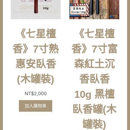
《七星檀
《七星檀
香》7寸熟
香》7寸富
惠安臥香
森紅土沉
(木罐裝)
香臥香
10g 黑檀
NT$
2,000
加入購物車
臥香罐(木
罐裝)