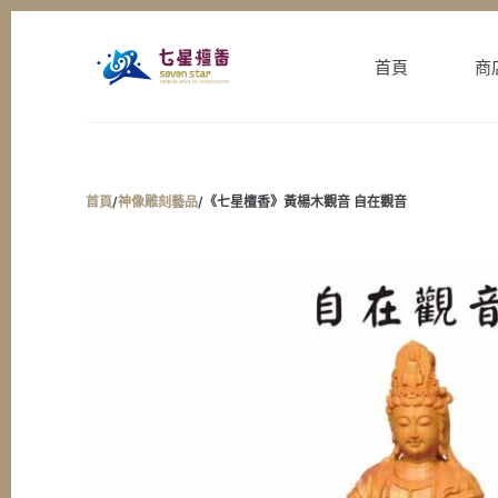
跳
至
首頁
商
主
要
內
容
首頁
/
神像雕刻藝品
/
《七星檀香》黃楊木觀音 自在觀音