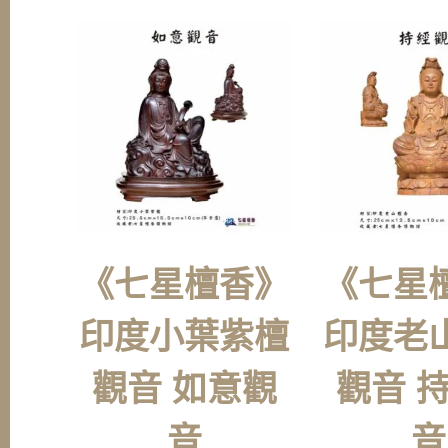
《七星檀香》
《七星
印度小葉紫檀
印度老
觀音 如意觀
觀音 
音
音