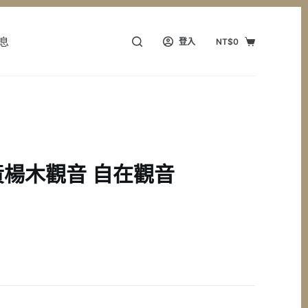
息
登入
NT$
0
購
物
車
楊木觀音 自在觀音