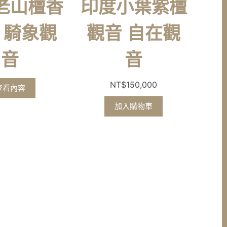
老山檀香
印度小葉紫檀
 騎象觀
觀音 自在觀
音
音
NT$
150,000
查看內容
加入購物車