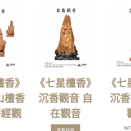
檀香》
《七星檀香》
《七
山檀香
沉香觀音 自
沉香
持經觀
在觀音
NT
查看內容