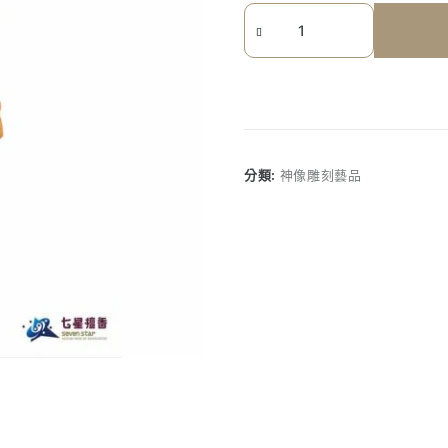
《七
星
檀
香》
黃
楊
木
分類:
神像雕刻藝品
觀
音
自
在
觀
音
數
量