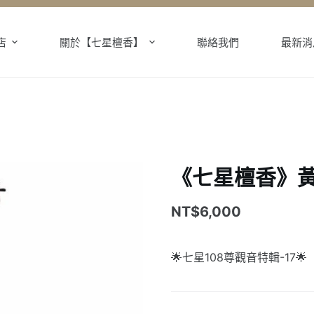
店
關於【七星檀香】
聯絡我們
最新消
《七星檀香》黃
NT$
6,000
🌟七星108尊觀音特輯-17🌟