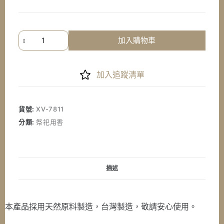
《七
加入購物車
星
檀
香》
加入追蹤清單
尺
05
頂
貨號:
XV-7811
級
分類:
祭祀用香
惠
安
沉
香
描述
微
煙
線
本產品採用天然原料製造，台灣製造，敬請安心使用。
香