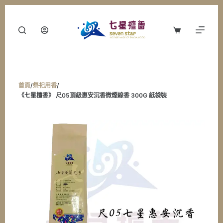
跳
至
購
主
物
要
車
內
容
首頁
/
祭祀用香
/
《七星檀香》 尺05頂級惠安沉香微煙線香 300G 紙袋裝