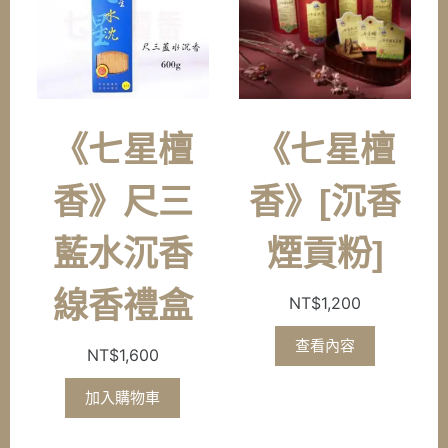
《七星檀
《七星檀
香》尺三
香》[沉香
藍水沉香
煙貢粉]
線香禮盒
NT$
1,200
查看內容
NT$
1,600
加入購物車