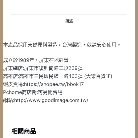
山
檀
香
描述
臥
香
20g
本產品採用天然原料製造，台灣製造，敬請安心使用。
分
享
成立於1989年，屏東在地經營
包
屏東總店:屏東市復興南路二段239號
數
高雄店:高雄市三民區民族一路463號 (大樂百貨1F)
量
蝦皮賣場:https://shopee.tw/bbok17
Pchome商店街:可另開賣場
網站:http://www.goodimage.com.tw/
相關商品