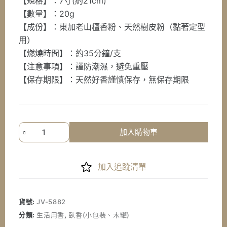
【規格】：7寸(約21cm)
【數量】：20g
【成份】：東加老山檀香粉、天然樹皮粉（黏著定型
用）
【燃燒時間】：約35分鐘/支
【注意事項】：謹防潮濕，避免重壓
【保存期限】：天然好香謹慎保存，無保存期限
《七
加入購物車
星
檀
香》
加入追蹤清單
7
寸
東
貨號:
JV-5882
加
分類:
生活用香
,
臥香(小包裝、木罐)
老