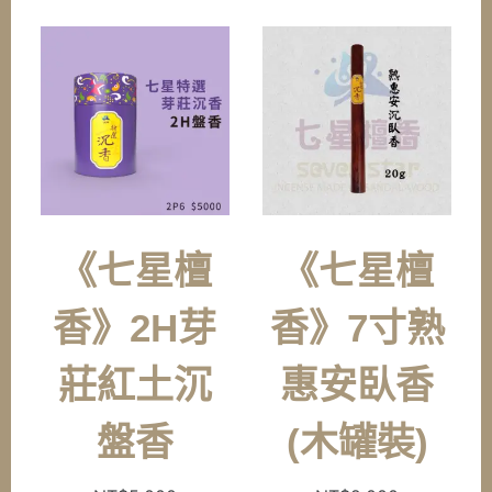
《七星檀
《七星檀
香》2H芽
香》7寸熟
莊紅土沉
惠安臥香
盤香
(木罐裝)