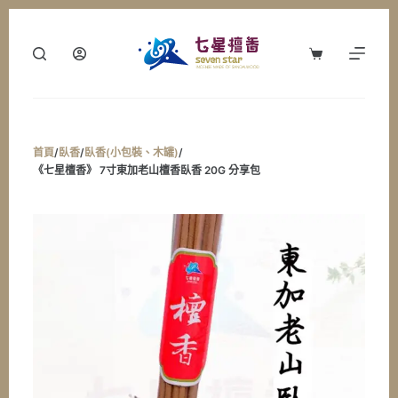
跳
至
購
主
物
要
車
內
容
首頁
/
臥香
/
臥香(小包裝、木罐)
/
《七星檀香》 7寸東加老山檀香臥香 20G 分享包