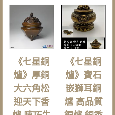
《七星銅
《七星銅
爐》厚銅
爐》寶石
大六角松
嵌獅耳銅
迎天下香
爐 高品質