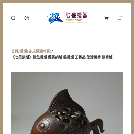
跳
至
購
主
物
要
車
內
容
首頁
/
香爐(各式種類材質)
/
《七星銅爐》銅魚香爐 優質銅爐 盤香爐 工藝品 生活薰香 銅香爐