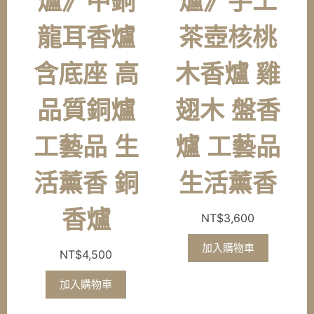
爐》中銅
爐》手工
龍耳香爐
茶壺核桃
含底座 高
木香爐 雞
品質銅爐
翅木 盤香
工藝品 生
爐 工藝品
活薰香 銅
生活薰香
香爐
NT$
3,600
加入購物車
NT$
4,500
加入購物車