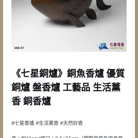
《七星銅爐》銅魚香爐 優質
銅爐 盤香爐 工藝品 生活薰
香 銅香爐
#七星香爐 #生活薰香 #天然好香